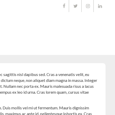
01668903
 sagittis nisl dapibus sed. Cras a venenatis velit, eu
s dictum neque, non aliquet diam magna in massa. Integer
it. Nullam nec porta ex. Mauris malesuada risus a lacus
 tempus ex leo id urna. Cras lorem quam, cursus vitae
in. Duis mollis vel mi ut fermentum. Mauris dignissim
s, maximus ac ante id, pellentesque lobortis ex. Cras