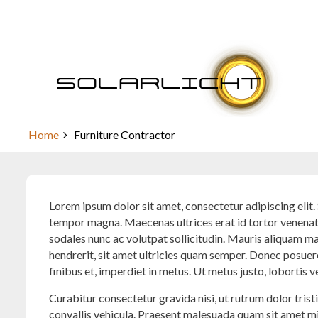
Skip
to
content
Furniture Contractor
Home
Furniture Contractor
Lorem ipsum dolor sit amet, consectetur adipiscing elit. S
tempor magna. Maecenas ultrices erat id tortor venenati
sodales nunc ac volutpat sollicitudin. Mauris aliquam ma
hendrerit, sit amet ultricies quam semper. Donec posuere,
finibus et, imperdiet in metus. Ut metus justo, lobortis vel
Curabitur consectetur gravida nisi, ut rutrum dolor tris
convallis vehicula. Praesent malesuada quam sit amet mi