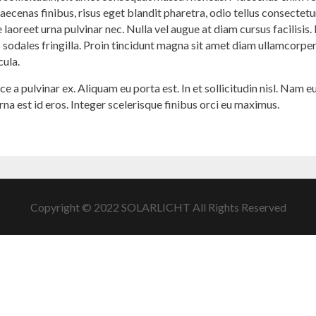
Maecenas finibus, risus eget blandit pharetra, odio tellus consecte
 laoreet urna pulvinar nec. Nulla vel augue at diam cursus facilisis.
is sodales fringilla. Proin tincidunt magna sit amet diam ullamcor
cula.
sce a pulvinar ex. Aliquam eu porta est. In et sollicitudin nisl. Nam 
urna est id eros. Integer scelerisque finibus orci eu maximus.
Copyright © 2022 SOLARLICHT All Rights Reserved